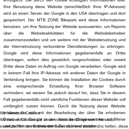
Ihre Benutzung diese Website (einschließlich Ihrer IP-Adresse)
wird an einen Server der Google in den USA übertragen und dort
gespeichert. Der MTB ZONE Bikepark wird diese Informationen
benutzen, um Ihre Nutzung der Website auszuwerten, um Reports
über die Websiteaktivitäten für die Websitebetreiber
zusammenzustellen und um weitere mit der Websitenutzung und
der Internetnutzung verbundene Dienstleistungen zu erbringen.
Google wird diese Informationen gegebenenfalls an Dritte
übertragen, sofern dies gesetzlich vorgeschrieben oder soweit
Dritte diese Daten im Auftrag von Google verarbeiten. Google wird
in keinem Fall Ihre IP-Adresse mit anderen Daten der Google in
Verbindung bringen. Sie können die Installation der Cookies durch
eine entsprechende Einstellung Ihrer Browser Software
verhindern; wir weisen Sie jedoch darauf hin, dass Sie in diesem
Fall gegebenenfalls nicht sämtliche Funktionen dieser Website voll
umfänglich nutzen können. Durch die Nutzung dieser Website
erklären Sie sich mit der Bearbeitung der über Sie erhobenen
Wir benutzen Cookies
Daten durch Google in der zuvor beschriebenen Art und Weise
Wir nutzen Cookies auf unserer Website. Einige von ihnen sind
und zu dem zuvor benannten Zweck einverstanden.“
essenziell für den Betrieb der Seite, während andere uns helfen, diese