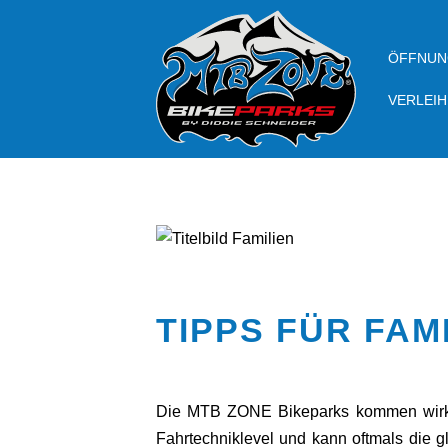
ÖFFNUN
VERLEIH
TIPPS FÜR FAM
Die MTB ZONE Bikeparks kommen wirklic
Fahrtechniklevel und kann oftmals die g